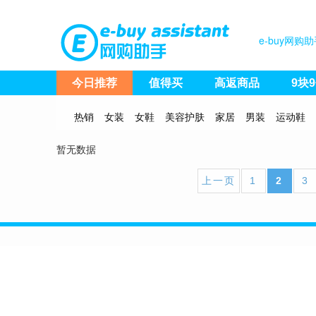
e-buy网
今日推荐
值得买
高返商品
9块
热销
女装
女鞋
美容护肤
家居
男装
运动鞋
暂无数据
上一页
1
2
3