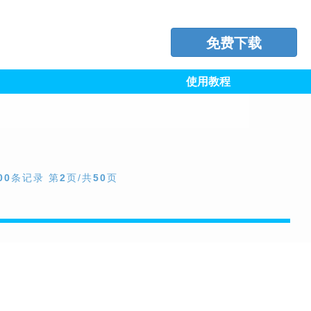
免费下载
使用教程
00
条记录 第
2
页/共
50
页